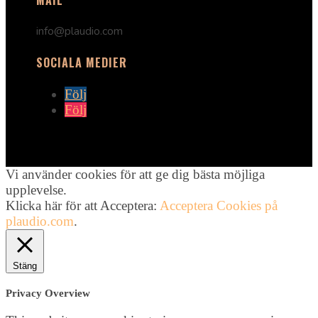
info@plaudio.com
SOCIALA MEDIER
Följ
Följ
Vi använder cookies för att ge dig bästa möjliga
upplevelse.
Klicka här för att Acceptera:
Acceptera Cookies på
plaudio.com
.
Stäng
Privacy Overview