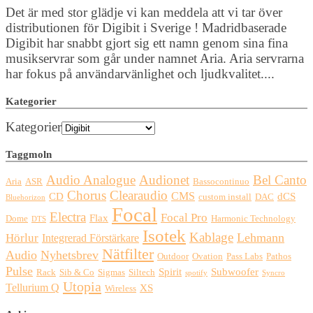
Det är med stor glädje vi kan meddela att vi tar över
distributionen för Digibit i Sverige ! Madridbaserade
Digibit har snabbt gjort sig ett namn genom sina fina
musikservrar som går under namnet Aria. Aria servrarna
har fokus på användarvänlighet och ljudkvalitet....
Kategorier
Kategorier
Taggmoln
Audio Analogue
Audionet
Bel Canto
Aria
ASR
Bassocontinuo
Chorus
Clearaudio
CMS
CD
dCS
custom install
DAC
Bluehorizon
Focal
Electra
Focal Pro
Flax
Dome
Harmonic Technology
DTS
Isotek
Kablage
Lehmann
Hörlur
Integrerad Förstärkare
Nätfilter
Audio
Nyhetsbrev
Outdoor
Ovation
Pass Labs
Pathos
Pulse
Spirit
Subwoofer
Rack
Sib & Co
Sigmas
Siltech
spotify
Syncro
Utopia
Tellurium Q
XS
Wireless