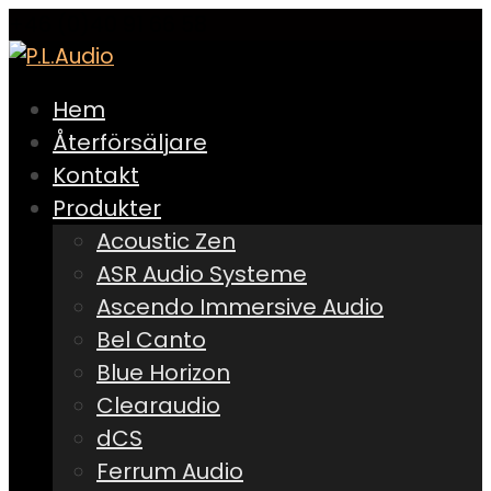
+46 (0)40 91 66 58
Hem
Återförsäljare
Kontakt
Produkter
Acoustic Zen
ASR Audio Systeme
Ascendo Immersive Audio
Bel Canto
Blue Horizon
Clearaudio
dCS
Ferrum Audio