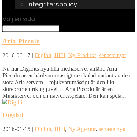
Integritetspolicy
Välj en sida
Aria Piccolo
2016-06-17
|
Digibit
,
HiFi
,
Ny Produkt
,
senaste nytt
Nu har Digibits nya lilla mediaserver anlänt. Aria
Piccolo är en hårdvarumässigt nerskalad variant av den
stora Aria servern – mjukvarumässigt är den likt
storebror en riktig juvel ! Aria Piccolo är är en
Musikserver och en nätverksspelare. Den kan spela...
Digibit
2016-01-15
|
Digibit
,
HiFi
,
Ny Agentur
,
senaste nytt