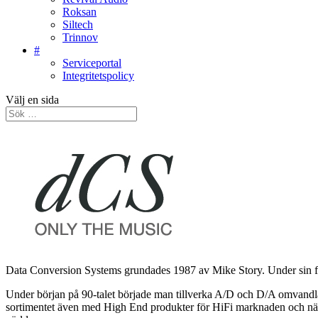
Roksan
Siltech
Trinnov
#
Serviceportal
Integritetspolicy
Välj en sida
Data Conversion Systems grundades 1987 av Mike Story. Under sin fö
Under början på 90-talet började man tillverka A/D och D/A omvandlare
sortimentet även med High End produkter för HiFi marknaden och när 