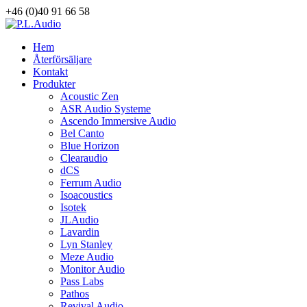
+46 (0)40 91 66 58
Hem
Återförsäljare
Kontakt
Produkter
Acoustic Zen
ASR Audio Systeme
Ascendo Immersive Audio
Bel Canto
Blue Horizon
Clearaudio
dCS
Ferrum Audio
Isoacoustics
Isotek
JLAudio
Lavardin
Lyn Stanley
Meze Audio
Monitor Audio
Pass Labs
Pathos
Revival Audio