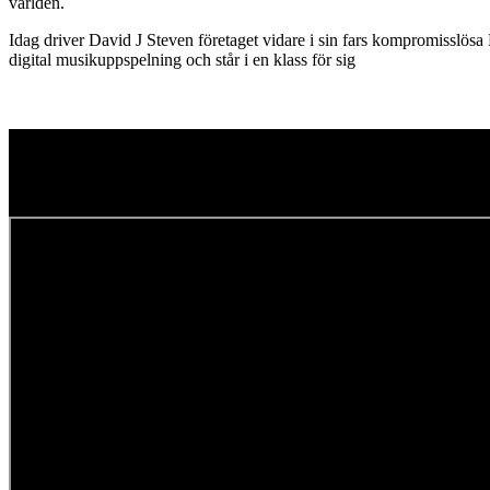
världen.
Idag driver David J Steven företaget vidare i sin fars kompromisslös
digital musikuppspelning och står i en klass för sig