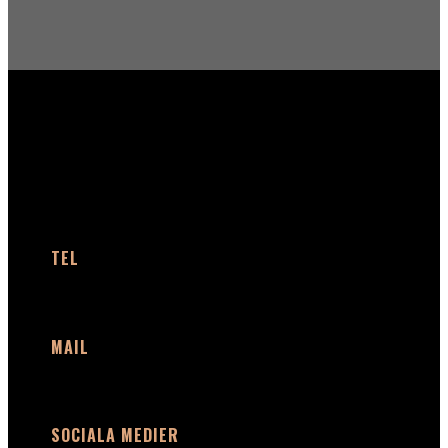
KONTAKT
TEL
+46 (0)40 91 66 58
MAIL
info@plaudio.com
SOCIALA MEDIER