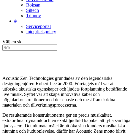
Roksan
Siltech
Trinnov
#
Serviceportal
Integritetspolicy
Välj en sida
Acoustic Zen Technologies grundades av den legendariska
designingenjören Robert Lee år 2000. Företagets mål var att
utforska akustiska egenskaper och ljudets fortplantning beträffande
live musik. Syftet var att skapa innovativa kabel och
högtalarkonstruktioner med de senaste och mest framskridna
materialen och tillverkningsprocesserna.
De resulterande konstruktionerna ger en precis musikalitet,
extraordinär dynamik och en exakt ljudbild kapabel att lyfta samtliga
ljudsystem. Det ultimata målet är att öka sina kunders musikaliska
njutning och ljudupplevelse, därför har Acoustic Zens motto blivit: