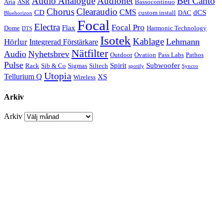
Audio Analogue
Audionet
Bel Canto
Aria
ASR
Bassocontinuo
Chorus
Clearaudio
CMS
CD
dCS
custom install
DAC
Bluehorizon
Focal
Electra
Focal Pro
Flax
Dome
Harmonic Technology
DTS
Isotek
Kablage
Lehmann
Hörlur
Integrerad Förstärkare
Nätfilter
Audio
Nyhetsbrev
Outdoor
Ovation
Pass Labs
Pathos
Pulse
Spirit
Subwoofer
Rack
Sib & Co
Sigmas
Siltech
spotify
Syncro
Utopia
Tellurium Q
XS
Wireless
Arkiv
Arkiv
NYHETSMAIL
Vill du få ett fåtal nyhetsmail om året med