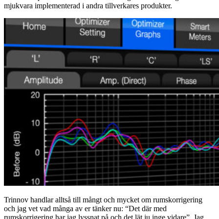
mjukvara implementerad i andra tillverkares produkter.
Trinnov handlar alltså till mångt och mycket om rumskorrigering
och jag vet vad många av er tänker nu: “Det där med
rumskorrigering har jag lyssnat på och det lät ju inge vidare”. Jag