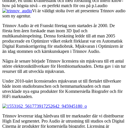
område, ett unikt kvalitetstänk och med forskning och intern know-
how på högsta nivå – en perfekt match för oss på p.l.audio
Vi är väldigt stolta över att presentera Trinnov audio
som ny agentur.
Trinnov Audio är ett Franskt företag som startades år 2000. De
första fem åren forskade man inom 3D ljud och
multikanalsinspelning. Denna forskning ledde till att man 2005
producerade en Optimizer vilket enkelt förklarat var en Automatisk
Digital Rumskorrigering för studiobruk. Mjukvaran i Optimizern är
än idag stommen och kärnkunskapen i Trinnov Audio.
Några år senare började Trinnov licensiera sin mjukvara till ett antal
större elektroniktillverkare för Hembiomarknaden. Detta gav i sin tur
resurser till att utveckla mjukvaran.
Under 2010-talet licensierades mjukvaran ut till flertalet tillverkare
både inom studiobranschen och hemmamarknaden och man
utvecklade nya egna produkter för Kommersiella Biografer och för
HiFi marknaden.
Trinnov levererar idag hårdvara till tre marknader där vi distribuerar
High End segmentet. Pro Audio är utrustning till studios och Digital
Cinema är produkter för komersiella biografer. Licensing är