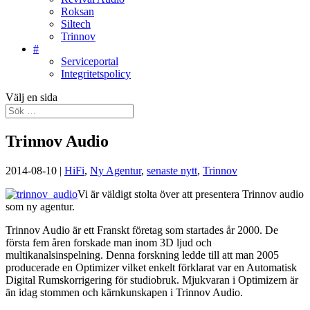
Roksan
Siltech
Trinnov
#
Serviceportal
Integritetspolicy
Välj en sida
Trinnov Audio
2014-08-10
|
HiFi
,
Ny Agentur
,
senaste nytt
,
Trinnov
Vi är väldigt stolta över att presentera Trinnov audio
som ny agentur.
Trinnov Audio är ett Franskt företag som startades år 2000. De
första fem åren forskade man inom 3D ljud och
multikanalsinspelning. Denna forskning ledde till att man 2005
producerade en Optimizer vilket enkelt förklarat var en Automatisk
Digital Rumskorrigering för studiobruk. Mjukvaran i Optimizern är
än idag stommen och kärnkunskapen i Trinnov Audio.