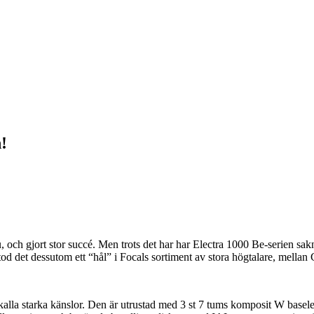
!
 och gjort stor succé. Men trots det har har Electra 1000 Be-serien sakna
 det dessutom ett “hål” i Focals sortiment av stora högtalare, mella
alla starka känslor. Den är utrustad med 3 st 7 tums komposit W baselem