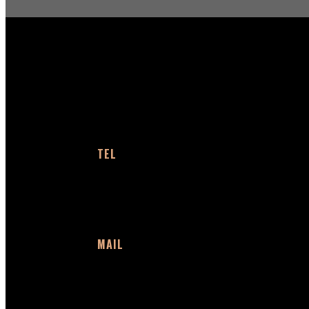
KONTAKT
TEL
+46 (0)40 91 66 58
MAIL
info@plaudio.com