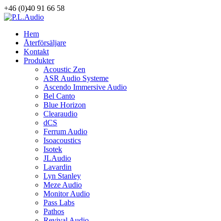
+46 (0)40 91 66 58
Hem
Återförsäljare
Kontakt
Produkter
Acoustic Zen
ASR Audio Systeme
Ascendo Immersive Audio
Bel Canto
Blue Horizon
Clearaudio
dCS
Ferrum Audio
Isoacoustics
Isotek
JLAudio
Lavardin
Lyn Stanley
Meze Audio
Monitor Audio
Pass Labs
Pathos
Revival Audio