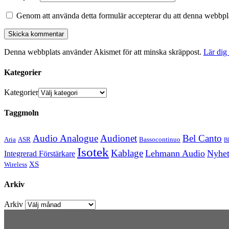
Genom att använda detta formulär accepterar du att denna webbpla
Denna webbplats använder Akismet för att minska skräppost.
Lär dig
Kategorier
Kategorier
Taggmoln
Audio Analogue
Audionet
Bel Canto
Aria
ASR
Bassocontinuo
B
Isotek
Kablage
Lehmann Audio
Nyhet
Integrerad Förstärkare
XS
Wireless
Arkiv
Arkiv