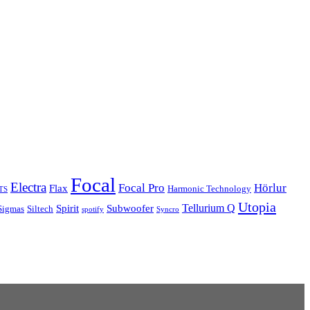
Focal
Electra
Focal Pro
Hörlur
Flax
Harmonic Technology
TS
Utopia
Tellurium Q
Spirit
Subwoofer
Sigmas
Siltech
spotify
Syncro