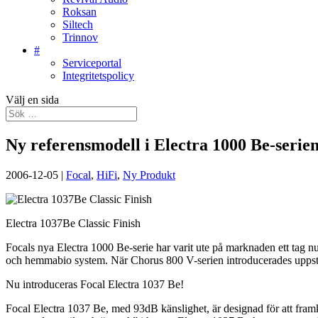
Roksan
Siltech
Trinnov
#
Serviceportal
Integritetspolicy
Välj en sida
Ny referensmodell i Electra 1000 Be-serien
2006-12-05
|
Focal
,
HiFi
,
Ny Produkt
Electra 1037Be Classic Finish
Focals nya Electra 1000 Be-serie har varit ute på marknaden ett tag nu,
och hemmabio system. När Chorus 800 V-serien introducerades uppstod
Nu introduceras Focal Electra 1037 Be!
Focal Electra 1037 Be, med 93dB känslighet, är designad för att framk