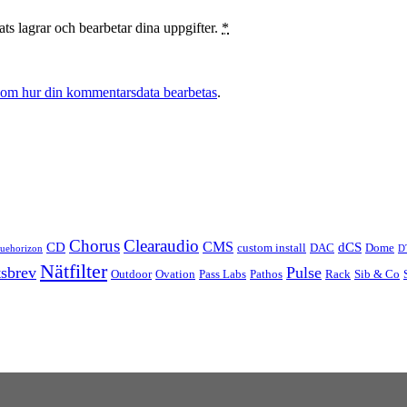
ts lagrar och bearbetar dina uppgifter.
*
 om hur din kommentarsdata bearbetas
.
Chorus
Clearaudio
CMS
CD
dCS
custom install
DAC
Dome
luehorizon
D
Nätfilter
sbrev
Pulse
Outdoor
Ovation
Pass Labs
Pathos
Rack
Sib & Co