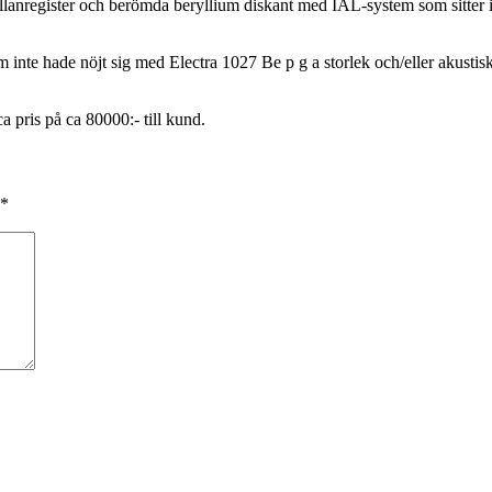
anregister och berömda beryllium diskant med IAL-system som sitter i
 inte hade nöjt sig med Electra 1027 Be p g a storlek och/eller akustis
a pris på ca 80000:- till kund.
*