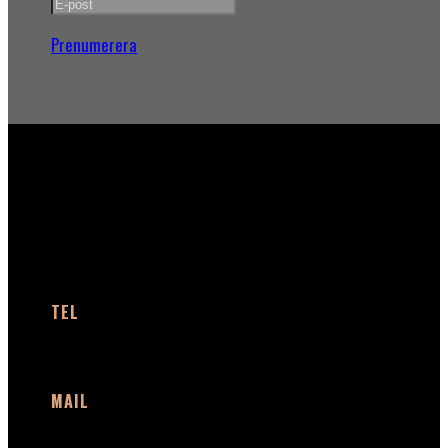
Prenumerera
KONTAKT
TEL
+46 (0)40 91 66 58
MAIL
info@plaudio.com