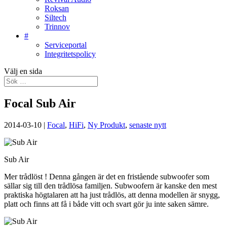
Roksan
Siltech
Trinnov
#
Serviceportal
Integritetspolicy
Välj en sida
Focal Sub Air
2014-03-10
|
Focal
,
HiFi
,
Ny Produkt
,
senaste nytt
Sub Air
Mer trådlöst ! Denna gången är det en fristående subwoofer som
sällar sig till den trådlösa familjen. Subwoofern är kanske den mest
praktiska högtalaren att ha just trådlös, att denna modellen är snygg,
platt och finns att få i både vitt och svart gör ju inte saken sämre.