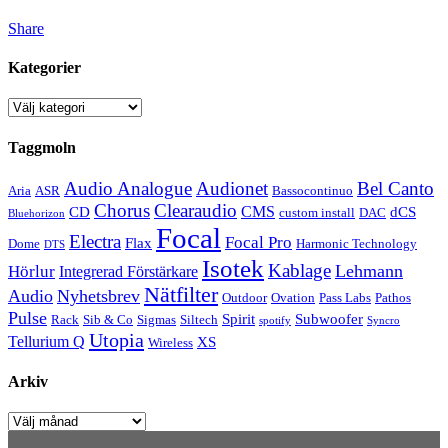
Share
Kategorier
Kategorier
Taggmoln
Audio Analogue
Audionet
Bel Canto
Aria
ASR
Bassocontinuo
Chorus
Clearaudio
CMS
CD
dCS
custom install
DAC
Bluehorizon
Focal
Electra
Focal Pro
Flax
Dome
Harmonic Technology
DTS
Isotek
Kablage
Lehmann
Hörlur
Integrerad Förstärkare
Nätfilter
Audio
Nyhetsbrev
Outdoor
Ovation
Pass Labs
Pathos
Pulse
Spirit
Subwoofer
Rack
Sib & Co
Sigmas
Siltech
spotify
Syncro
Utopia
Tellurium Q
XS
Wireless
Arkiv
Arkiv