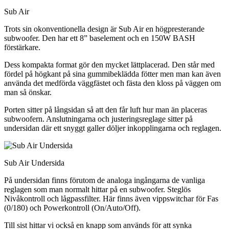
Sub Air
Trots sin okonventionella design är Sub Air en högpresterande
subwoofer. Den har ett 8” baselement och en 150W BASH
förstärkare.
Dess kompakta format gör den mycket lättplacerad. Den står med
fördel på högkant på sina gummibeklädda fötter men man kan även
använda det medförda väggfästet och fästa den kloss på väggen om
man så önskar.
Porten sitter på långsidan så att den får luft hur man än placeras
subwoofern. Anslutningarna och justeringsreglage sitter på
undersidan där ett snyggt galler döljer inkopplingarna och reglagen.
Sub Air Undersida
På undersidan finns förutom de analoga ingångarna de vanliga
reglagen som man normalt hittar på en subwoofer. Steglös
Nivåkontroll och lågpassfilter. Här finns även vippswitchar för Fas
(0/180) och Powerkontroll (On/Auto/Off).
Till sist hittar vi också en knapp som används för att synka