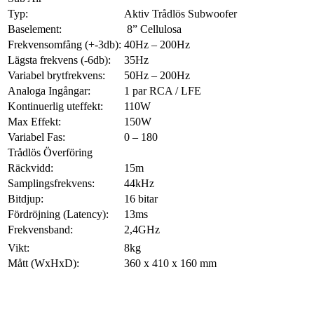
Typ:
Aktiv Trådlös Subwoofer
Baselement:
8” Cellulosa
Frekvensomfång (+-3db):
40Hz – 200Hz
Lägsta frekvens (-6db):
35Hz
Variabel brytfrekvens:
50Hz – 200Hz
Analoga Ingångar:
1 par RCA / LFE
Kontinuerlig uteffekt:
110W
Max Effekt:
150W
Variabel Fas:
0 – 180
Trådlös Överföring
Räckvidd:
15m
Samplingsfrekvens:
44kHz
Bitdjup:
16 bitar
Fördröjning (Latency):
13ms
Frekvensband:
2,4GHz
Vikt:
8kg
Mått (WxHxD):
360 x 410 x 160 mm