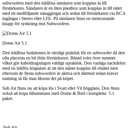
subwoofern med den trådlösa sändaren som kopplas in till
förstärkaren. Sändaren är en liten plastbox som kopplas in till nätet
med ett medföljande nätaggregat och sedan till förstärkaren via RCA
ingångar i Stereo eller LFE. På sändaren finns en motsvarande
knapp för synkning mot Subwoofern.
Dome Air 5.1
Den trådlösa funktionen är otroligt praktisk för en subwoofer då den
ofta placeras en bit ifrån förstärkaren. Ibland tvärs över rummet
vilket gör kabeldragningen väldigt opraktisk. Den vanliga nackdelen
med en trådlös högtalare är att den måste kopplas till elnätet men
eftersom de flesta subwoofers är aktiva och därmed redan kräver
matning så får man liksom det på köpet.
Sub Air finns nu att köpa lös i Svart eller Vit högglans. Den finns
också att köpa tillsammans med Dome & Bird i kompletta 5.1
paket.
Sub Air