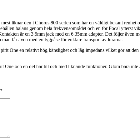
 mest liknar den i Chorus 800 serien som har en väldigt bekant renhet 
behållen balans genom hela frekvensområdet och en för Focal ytterst vikt
ontakten är en 3.5mm jack med en 6.35mm adapter. Det följer även me
ch man får även med en tygpåse för enklare transport av lurarna.
rit One en relativt hög känslighet och låg impedans vilket gör att den fu
it One och en del har till och med liknande funktioner. Glöm bara inte 
*