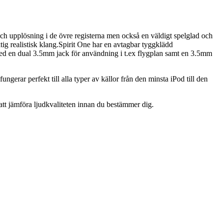
och upplösning i de övre registerna men också en väldigt spelglad och
ig realistisk klang.Spirit One har en avtagbar tyggklädd
d en dual 3.5mm jack för användning i t.ex flygplan samt en 3.5mm
ngerar perfekt till alla typer av källor från den minsta iPod till den
att jämföra ljudkvaliteten innan du bestämmer dig.