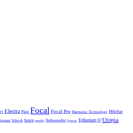
Focal
Electra
Focal Pro
Hörlur
Flax
Harmonic Technology
TS
Utopia
Tellurium Q
Spirit
Subwoofer
Sigmas
Siltech
spotify
Syncro