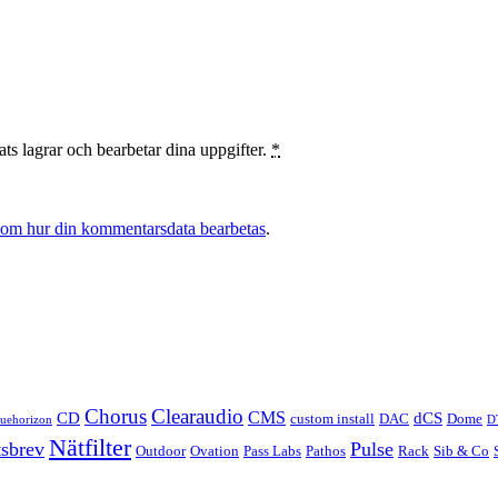
ts lagrar och bearbetar dina uppgifter.
*
 om hur din kommentarsdata bearbetas
.
Chorus
Clearaudio
CMS
CD
dCS
custom install
DAC
Dome
luehorizon
D
Nätfilter
sbrev
Pulse
Outdoor
Ovation
Pass Labs
Pathos
Rack
Sib & Co