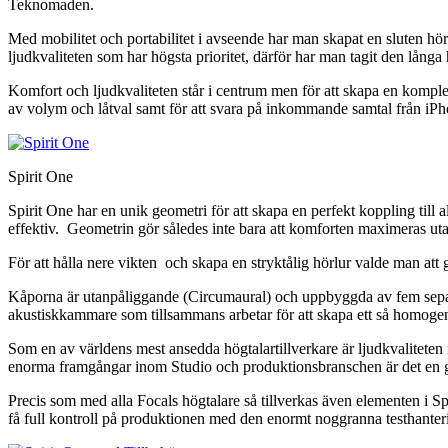
Teknomaden.
Med mobilitet och portabilitet i avseende har man skapat en sluten hör
ljudkvaliteten som har högsta prioritet, därför har man tagit den långa
Komfort och ljudkvaliteten står i centrum men för att skapa en komplett
av volym och låtval samt för att svara på inkommande samtal från iPho
Spirit One
Spirit One har en unik geometri för att skapa en perfekt koppling til
effektiv. Geometrin gör således inte bara att komforten maximeras utan
För att hålla nere vikten och skapa en stryktålig hörlur valde man att 
Kåporna är utanpåliggande (Circumaural) och uppbyggda av fem separa
akustiskkammare som tillsammans arbetar för att skapa ett så homogen
Som en av världens mest ansedda högtalartillverkare är ljudkvaliteten
enorma framgångar inom Studio och produktionsbranschen är det en ged
Precis som med alla Focals högtalare så tillverkas även elementen i Spir
få full kontroll på produktionen med den enormt noggranna testhanteri