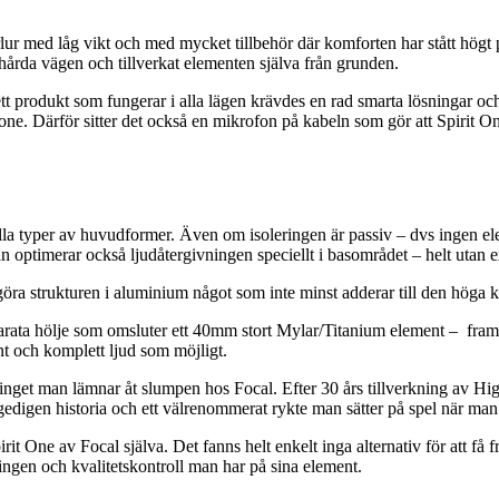
lur med låg vikt och med mycket tillbehör där komforten har stått högt 
 hårda vägen och tillverkat elementen själva från grunden.
 produkt som fungerar i alla lägen krävdes en rad smarta lösningar och t
ne. Därför sitter det också en mikrofon på kabeln som gör att Spirit O
l alla typer av huvudformer. Även om isoleringen är passiv – dvs ingen 
 optimerar också ljudåtergivningen speciellt i basområdet – helt utan e
göra strukturen i aluminium något som inte minst adderar till den höga k
ta hölje som omsluter ett 40mm stort Mylar/Titanium element – framtag
t och komplett ljud som möjligt.
 inget man lämnar åt slumpen hos Focal. Efter 30 års tillverkning av H
igen historia och ett välrenommerat rykte man sätter på spel när man p
it One av Focal själva. Det fanns helt enkelt inga alternativ för att få f
ngen och kvalitetskontroll man har på sina element.