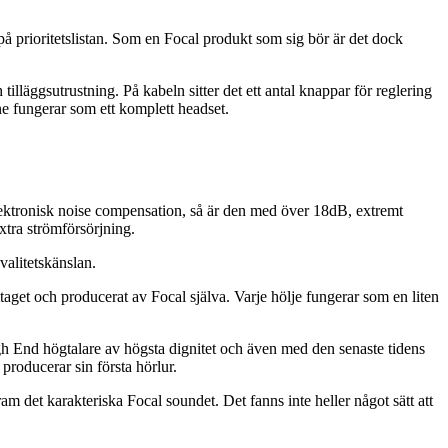
på prioritetslistan. Som en Focal produkt som sig bör är det dock
illäggsutrustning. På kabeln sitter det ett antal knappar för reglering
ne fungerar som ett komplett headset.
elektronisk noise compensation, så är den med över 18dB, extremt
xtra strömförsörjning.
valitetskänslan.
et och producerat av Focal själva. Varje hölje fungerar som en liten
igh End högtalare av högsta dignitet och även med den senaste tidens
roducerar sin första hörlur.
ram det karakteriska Focal soundet. Det fanns inte heller något sätt att