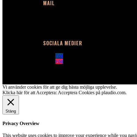
MAIL
info@plaudio.com
SOCIALA MEDIER
Följ
Följ
Vi använder cookies för att ge dig bästa möjliga upplevelse.
Klicka här för att Acceptera:
Acceptera Cookies på plaudio.com
.
Stäng
Privacy Overview
This website uses cookies to improve your experience while you navigat