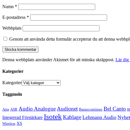
Namn
*
E-postadress
*
Webbplats
Genom att använda detta formulär accepterar du att denna webbpla
Denna webbplats använder Akismet för att minska skräppost.
Lär dig
Kategorier
Kategorier
Taggmoln
Audio Analogue
Audionet
Bel Canto
Aria
ASR
Bassocontinuo
B
Isotek
Kablage
Lehmann Audio
Nyhet
Integrerad Förstärkare
XS
Wireless