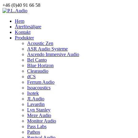
+46 (0)40 91 66 58
Hem
Återförsäljare
Kontakt
Produkter
Acoustic Zen
ASR Audio Systeme
Ascendo Immersive Audio
Bel Canto
Blue Horizon
Clearaudio
dCS
Ferrum Audio
Isoacoustics
Isotek
JLAudio
Lavardin
Lyn Stanley
Meze Audio
Monitor Audio
Pass Labs
Pathos
Revival Audio