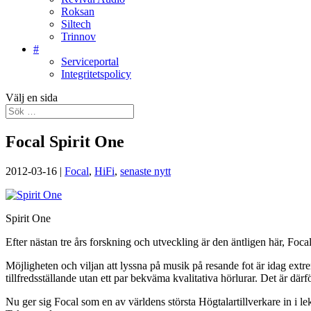
Roksan
Siltech
Trinnov
#
Serviceportal
Integritetspolicy
Välj en sida
Focal Spirit One
2012-03-16
|
Focal
,
HiFi
,
senaste nytt
Spirit One
Efter nästan tre års forskning och utveckling är den äntligen här, Focal
Möjligheten och viljan att lyssna på musik på resande fot är idag extr
tillfredsställande utan ett par bekväma kvalitativa hörlurar. Det är d
Nu ger sig Focal som en av världens största Högtalartillverkare in i l