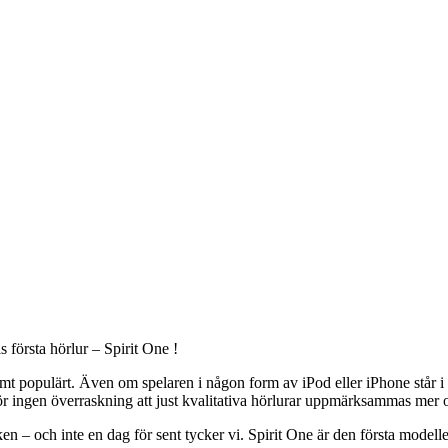
s första hörlur – Spirit One !
emt populärt. Även om spelaren i någon form av iPod eller iPhone står i 
ärför ingen överraskning att just kvalitativa hörlurar uppmärksammas mer 
eken – och inte en dag för sent tycker vi. Spirit One är den första mode