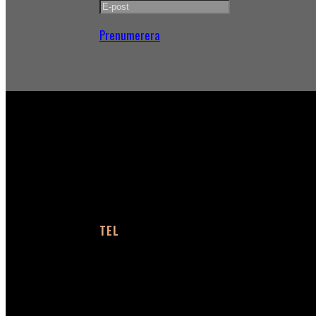
Prenumerera
KONTAKT
TEL
+46 (0)40 91 66 58