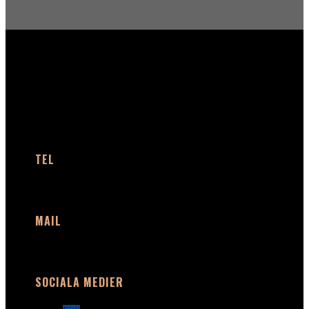
KONTAKT
TEL
+46 (0)40 91 66 58
MAIL
info@plaudio.com
SOCIALA MEDIER