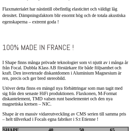
Flaxmaterialet har nästintill obefintlig elasticitet och väldigt låg
densitet. Dämpningsfaktorn blir enormt hög och de totala akustiska
egenskaperna – extremt goda !
100% MADE IN FRANCE !
I Shape finns många prövade teknologier som vi njutit av i många år
från Focal. Dubbla Klass AB förstärkare för både följsamhet och
kraft. Den inverterade diskantdomen i Aluminium Magnesium är
ren, precis och ger bred stereobild.
Utöver detta finns en mängd nya förbättringar som man tagit med
sig från den senaste HiFi produktionen. Flaxkonen, M-Format
diskantelement, TMD valsen runt baselementet och den nya
magnetiska kretsen – NIC.
Shape är en massiv vidareutveckling av CMS serien till samma pris
– helt tillverkad i Focals egna fabriker i S:t Etienne !
SHAPE
40
50
65