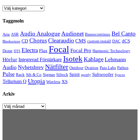
Kategorier
Taggmoln
Audio Analogue
Audionet
Bel Canto
Aria
ASR
Bassocontinuo
Chorus
Clearaudio
CMS
CD
dCS
custom install
DAC
Bluehorizon
Focal
Electra
Focal Pro
Flax
Dome
Harmonic Technology
DTS
Isotek
Kablage
Lehmann
Hörlur
Integrerad Förstärkare
Nätfilter
Audio
Nyhetsbrev
Outdoor
Ovation
Pass Labs
Pathos
Pulse
Spirit
Subwoofer
Rack
Sib & Co
Sigmas
Siltech
spotify
Syncro
Utopia
Tellurium Q
XS
Wireless
Arkiv
Arkiv