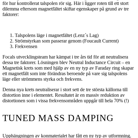
för hur kontrollerat talspolen rör sig. Här i ligger roten till ett stort
dilemma eftersom magnetfältet skiftar egenskaper på grund av tre
faktorer:
Talspolens läge i magnetfältet (Lenz´s Lag)
Strömstyrkan som passerar genom (Foucault Current)
Frekvensen
Focals utvecklingsteam har kämpat i tre års tid för att neutralisera
dessa tre faktorer. Lösningen blev Neutral Inductance Circuit – en
Magnetisk krets som med hjälp av en ny typ av Faraday ring skapar
ett magnetfält som inte förändras beroende på vare sig talspolens
läge eller strömmens styrka och frekvens.
Denna nya krets neutraliserar i stort sett de tre största källorna till
distortion inne i elementet. Resultatet är en massiv reduktion av
distortionen som i vissa frekvensområden uppgår till hela 70% (!)
TUNED MASS DAMPING
Upphängningen av konmaterialet har fått en ny typ av utformning.