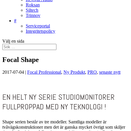
Roksan
Siltech
Trinnov
#
Serviceportal
Integritetspolicy
Välj en sida
Focal Shape
2017-07-04
|
Focal Professional
,
Ny Produkt
,
PRO
,
senaste nytt
EN HELT NY SERIE STUDIOMONITORER
FULLPROPPAD MED NY TEKNOLOGI !
S
hape serien består av tre modeller. Samtliga modeller är
tvåvägskonstruktioner men det är ganska mycket övrigt som skiljer