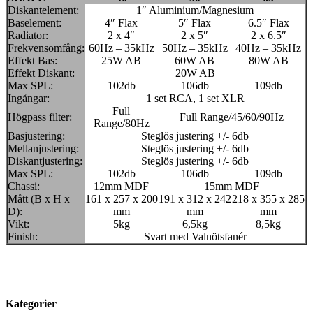
Diskantelement:
1″ Aluminium/Magnesium
Baselement:
4″ Flax
5″ Flax
6.5″ Flax
Radiator:
2 x 4″
2 x 5″
2 x 6.5″
Frekvensomfång:
60Hz – 35kHz
50Hz – 35kHz
40Hz – 35kHz
Effekt Bas:
25W AB
60W AB
80W AB
Effekt Diskant:
20W AB
Max SPL:
102db
106db
109db
Ingångar:
1 set RCA, 1 set XLR
Full
Högpass filter:
Full Range/45/60/90Hz
Range/80Hz
Basjustering:
Steglös justering +/- 6db
Mellanjustering:
Steglös justering +/- 6db
Diskantjustering:
Steglös justering +/- 6db
Max SPL:
102db
106db
109db
Chassi:
12mm MDF
15mm MDF
Mått (B x H x
161 x 257 x 200
191 x 312 x 242
218 x 355 x 285
D):
mm
mm
mm
Vikt:
5kg
6,5kg
8,5kg
Finish:
Svart med Valnötsfanér
Kategorier