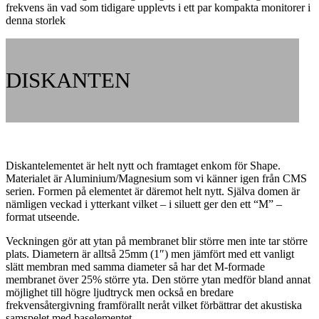
frekvens än vad som tidigare upplevts i ett par kompakta monitorer i
denna storlek
DISKANTEN
Diskantelementet är helt nytt och framtaget enkom för Shape.
Materialet är Aluminium/Magnesium som vi känner igen från CMS
serien. Formen på elementet är däremot helt nytt. Själva domen är
nämligen veckad i ytterkant vilket – i siluett ger den ett “M” –
format utseende.
Veckningen gör att ytan på membranet blir större men inte tar större
plats. Diametern är alltså 25mm (1″) men jämfört med ett vanligt
slätt membran med samma diameter så har det M-formade
membranet över 25% större yta. Den större ytan medför bland annat
möjlighet till högre ljudtryck men också en bredare
frekvensåtergivning framförallt neråt vilket förbättrar det akustiska
samspelet med baselementet.