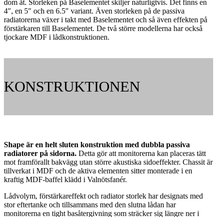
dom åt. Storleken på Baselementet skiljer naturligtvis. Det finns en
4″, en 5″ och en 6.5″ variant. Även storleken på de passiva
radiatorerna växer i takt med Baselementet och så även effekten på
förstärkaren till Baselementet. De två större modellerna har också
tjockare MDF i lådkonstruktionen.
KONSTRUKTIONEN
Shape är en helt sluten konstruktion med dubbla passiva
radiatorer på sidorna.
Detta gör att monitorerna kan placeras tätt
mot framförallt bakvägg utan större akustiska sidoeffekter. Chassit är
tillverkat i MDF och de aktiva elementen sitter monterade i en
kraftig MDF-baffel klädd i Valnötsfanér.
Lådvolym, förstärkareffekt och radiator storlek har designats med
stor eftertanke och tillsammans med den slutna lådan har
monitorerna en tight basåtergivning som sträcker sig längre ner i