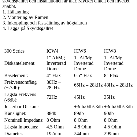
skyddsgallret och installationen är klar. Mycket enkelt och mycket
snabbt.
1. Håltagning
2. Montering av Ramen
3. Inkoppling och fastsättning av högtalaren
4. Lägga på Skyddsgallret
300 Series
ICW4
ICW6
ICW8
1″ Al/Mg
1″ Al/Mg
1″ Al/Mg
Diskantelement:
Inverterad
Inverterad
Inverterad
Dome
Dome
Dome
Baselement:
4″ Flax
6.5″ Flax
8″ Flax
Frekvensomfång
80Hz –
65Hz – 28kHz
48Hz – 28kHz
(+-3db):
28kHz
Lägsta Frekvens
72Hz
45Hz
35Hz
(-6db):
Justerbar Diskant:
–
+3db/0db/-3db
+3db/0db/-3db
Känslighet:
88db
89db
90db
Nominell Impedans:
8 Ohm
8 Ohm
8 Ohm
Lägsta Impedans:
4,5 Ohm
4,8 Ohm
4,5 Ohm
Diameter:
192mm
244mm
299mm