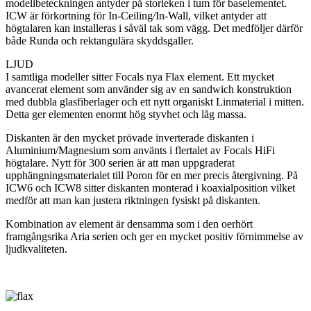
modellbeteckningen antyder på storleken i tum för baselementet.
ICW är förkortning för In-Ceiling/In-Wall, vilket antyder att
högtalaren kan installeras i såväl tak som vägg. Det medföljer därför
både Runda och rektangulära skyddsgaller.
LJUD
I samtliga modeller sitter Focals nya Flax element. Ett mycket
avancerat element som använder sig av en sandwich konstruktion
med dubbla glasfiberlager och ett nytt organiskt Linmaterial i mitten.
Detta ger elementen enormt hög styvhet och låg massa.
Diskanten är den mycket prövade inverterade diskanten i
Aluminium/Magnesium som använts i flertalet av Focals HiFi
högtalare. Nytt för 300 serien är att man uppgraderat
upphängningsmaterialet till Poron för en mer precis återgivning. På
ICW6 och ICW8 sitter diskanten monterad i koaxialposition vilket
medför att man kan justera riktningen fysiskt på diskanten.
Kombination av element är densamma som i den oerhört
framgångsrika Aria serien och ger en mycket positiv förnimmelse av
ljudkvaliteten.