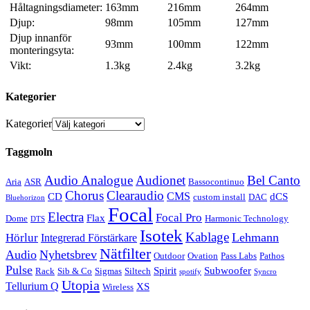
Håltagningsdiameter:
163mm
216mm
264mm
Djup:
98mm
105mm
127mm
Djup innanför
93mm
100mm
122mm
monteringsyta:
Vikt:
1.3kg
2.4kg
3.2kg
Kategorier
Kategorier
Taggmoln
Audio Analogue
Audionet
Bel Canto
Aria
ASR
Bassocontinuo
Chorus
Clearaudio
CMS
CD
dCS
custom install
DAC
Bluehorizon
Focal
Electra
Focal Pro
Flax
Dome
Harmonic Technology
DTS
Isotek
Kablage
Lehmann
Hörlur
Integrerad Förstärkare
Nätfilter
Audio
Nyhetsbrev
Outdoor
Ovation
Pass Labs
Pathos
Pulse
Spirit
Subwoofer
Rack
Sib & Co
Sigmas
Siltech
spotify
Syncro
Utopia
Tellurium Q
XS
Wireless