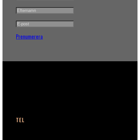
Prenumerera
KONTAKT
TEL
+46 (0)40 91 66 58