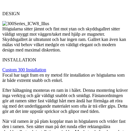
DESIGN
Högtalarna sitter jämnt och fint mot ytan och skyddsgallret sitter
väldigt snyggt mot väggen/taket med hjälp av magneter.
Skyddsgallret är ultratunnt och har ingen ram. Gallret kan även kan
målas vid behov vilket medgör en väldigt elegant och modern
design med maximal diskretion.
INSTALLATION
Custom 300 Installation
Focal har tagit fram en ny metod för installation av högtalarna som
är både extremt snabb och enkel.
Efter håltagning monteras en ram in i hålet. Denna montering kräver
inga verktyg och går väldigt snabbt och smidigt. Fästanordningen
gör att ramen sitter fast väldigt hårt men ändå har förmåga att röra
sig med det underliggande materialet som ofta är trä eller gips. Detta
gör att det inte uppstår sprickor och glipor med tiden.
När väl ramen är på plats kopplar man in högtalaren och vrider fast
den i ramen. Sen sätter man på det runda eller rektangulära