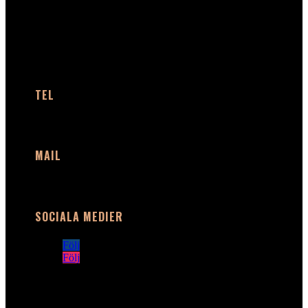
KONTAKT
TEL
+46 (0)40 91 66 58
MAIL
info@plaudio.com
SOCIALA MEDIER
Följ
Följ