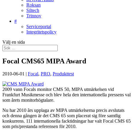
Roksan
Siltech
Trinnov
#
Serviceportal
Integritetspolicy
Välj en sida
Focal CMS65 MIPA Award
2010-06-01
|
Focal
,
PRO
,
Produkttest
2009 vann Focals monitor CMS 50, MIPA utmärkelsen vid
Frankfurt Musikmesse och blev hela den internationella pressens val
som årets monitorhögtalare.
Nu har 2010 års upplaga av MIPA utmärkelserna precis avslutats
och denna gången är det CMS 65 som placerat sig före samtlig
konkurrens. 111 internationella facktidningar har valt Focal CMS 65
som pris/prestanda referensen för 2010.