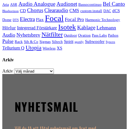
Audio Analogue
Audionet
Bel Canto
Aria
ASR
Bassocontinuo
Chorus
Clearaudio
CMS
CD
dCS
custom install
DAC
Bluehorizon
Focal
Electra
Focal Pro
Flax
Dome
Harmonic Technology
DTS
Isotek
Kablage
Lehmann
Hörlur
Integrerad Förstärkare
Nätfilter
Audio
Nyhetsbrev
Outdoor
Ovation
Pass Labs
Pathos
Pulse
Spirit
Subwoofer
Rack
Sib & Co
Sigmas
Siltech
spotify
Syncro
Utopia
Tellurium Q
XS
Wireless
Arkiv
Arkiv
NYHETSMAIL
Vill du få ett fåtal nyhetsmail om året med