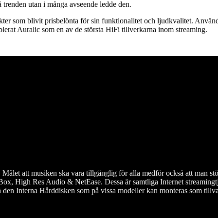
på trenden utan i många avseende ledde den.
ter som blivit prisbelönta för sin funktionalitet och ljudkvalitet. Anvä
lerat Auralic som en av de största HiFi tillverkarna inom streaming.
. Målet att musiken ska vara tillgänglig för alla medför också att man stöd
ox, High Res Audio & NetEase. Dessa är samtliga Internet streamingtjä
 den Interna Hårddisken som på vissa modeller kan monteras som tillva