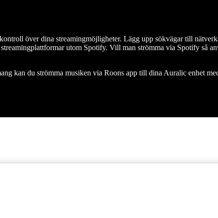
 kontroll över dina streamingmöjligheter. Lägg upp sökvägar till nät
iga streamingplattformar utom Spotify. Vill man strömma via Spotify så
ng kan du strömma musiken via Roons app till dina Auralic enhet med 